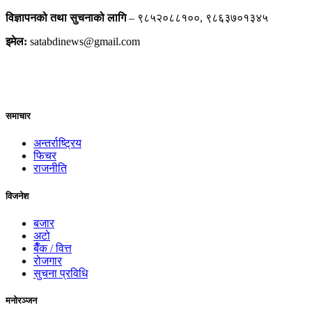
विज्ञापनको तथा सुचनाको लागि
– ९८५२०८८१००, ९८६३७०१३४५
इमेल:
satabdinews@gmail.com
समाचार
अन्तर्राष्ट्रिय
फिचर
राजनीति
विजनेश
बजार
अटो
बैँक / वित्त
रोजगार
सुचना प्रविधि
मनोरञ्जन