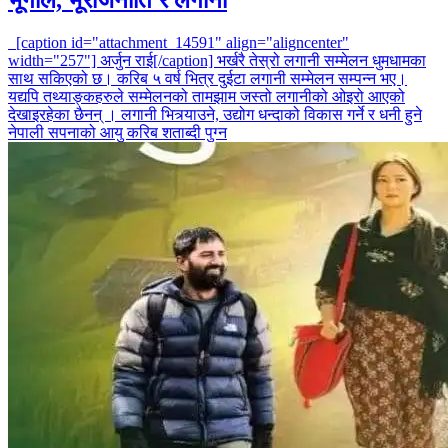
[caption id="attachment_14591" align="aligncenter"
width="257"] अर्जुन राई[/caption] भर्खरै तेस्रो लगानी सम्मेलन धुमधामका
साथ सकिएको छ। करिब ५ वर्ष भित्र दुईटा लगानी सम्मेलन सम्पन्न भए।
यद्यपि तथ्याङ्कहरुले सम्मेलनको तामझाम जस्तो लगानीको ओइरो आएको
देखाइरहेका छैनन् । लगानी भित्र्याउने, उद्योग धन्दाको विकास गर्ने र धनी हुने
नेपाली सपनाको आयु करिब शताब्दी पुग्न