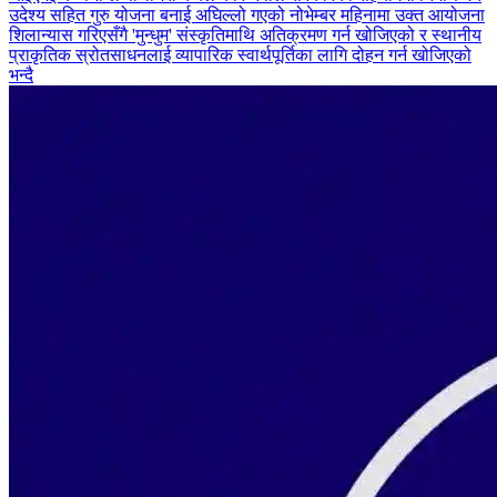
उदेश्य सहित गुरु योजना बनाई अघिल्लो गएको नोभेम्बर महिनामा उक्त आयोजना
शिलान्यास गरिएसँगै 'मुन्धुम' संस्कृतिमाथि अतिक्रमण गर्न खोजिएको र स्थानीय
प्राकृतिक स्रोतसाधनलाई व्यापारिक स्वार्थपूर्तिका लागि दोहन गर्न खोजिएको
भन्दै