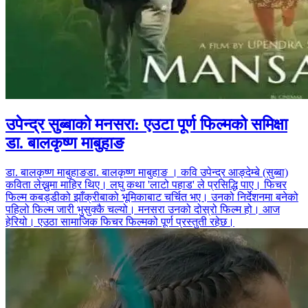
उपेन्द्र सुब्बाको मनसरा: एउटा पूर्ण फिल्मको समिक्षा
डा. बालकृष्ण माबुहाङ
डा. बालकृष्ण माबुहाङडा. बालकृष्ण माबुहाङ । कवि उपेन्द्र आङ्देम्बे (सुब्बा)
कविता लेख्नुमा माहिर थिए। लघु कथा 'लाटो पहाड' ले प्रसिद्धि पाए। फिचर
फिल्म कबड्डीको झाँक्रीबाको भूमिकाबाट चर्चित भए। उनको निर्देशनमा बनेको
पहिलो फिल्म जारी भुसुक्कै चल्यो। मनसरा उनको दोस्रो फिल्म हो। आज
हेरियो। एउठा सामाजिक फिचर फिल्मको पूर्ण प्रस्तुती रहेछ।