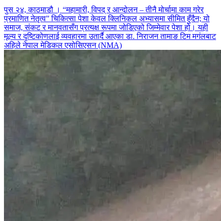
पुस २४, काठमाडौ । “महामारी, विपद् र आन्दोलन – तीनै मोर्चामा काम गरेर
प्रमाणित नेतृत्व” चिकित्सा पेशा केवल क्लिनिकल अभ्यासमा सीमित हुँदैन; यो
समाज, संकट र मानवतासँग प्रत्यक्ष रूपमा जोडिएको जिम्मेवार पेशा हो। यही
मूल्य र दृष्टिकोणलाई व्यवहारमा उतार्दै आएका डा. निराजन तामाङ टिम मगंलबाट
अहिले नेपाल मेडिकल एसोसिएसन (NMA)