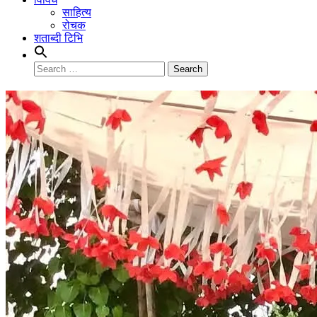
साहित्य
रोचक
शताब्दी टिभि
Search
for: