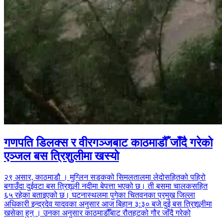
गणपति डिलक्स र वीरगञ्जबाट काठमाडौँ जाँदै गरेको
एञ्जल बस त्रिशुलीमा खस्यो
२९ असार, काठमाडौ । मुग्लिन सडकको सिमलतालमा लेदोसहितको पहिरो
बगाउँदा दुईवटा बस त्रिशूली नदीमा बेपत्ता भएको छ। ती बसमा चालकसहित
६५ रहेका बताइएको छ। घटनास्थलमा पुगेका चितवनका प्रमुख जिल्ला
अधिकारी इन्द्रदेव यादवका अनुसार आज बिहान ३:३० बजे दुई बस त्रिशूलीमा
खसेका हुन् । उनका अनुसार काठमाडौँबाट रौतहटको गौर जाँदै गरेको