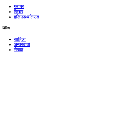
ग्लामर
फिचर
हलिउड/बलिउड
विविध
साहित्य
अन्तरवार्ता
रोचक