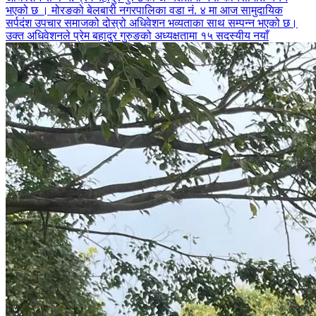
भएको छ । मोरङको बेलबारी नगरपालिका वडा नं. ४ मा आज सामुदायिक
सर्पदंश उपचार समाजको दोस्रो अधिवेशन भव्यताका साथ सम्पन्न भएको छ।
उक्त अधिवेशनले प्रेम बहादुर गुरुङको अध्यक्षतामा १५ सदस्यीय नयाँ