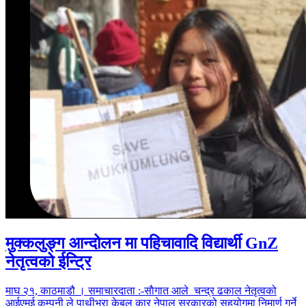
मुक्कलुङ्ग आन्दोलन मा पहिचावादि विद्यार्थी GnZ
नेतृत्वको ईन्ट्रि
माघ २१, काठमाडौ । समाचारदाता :-साैगात आले चन्द्र ढकाल नेतृत्वको
आईएमई कम्पनी ले पाथीभरा केबल कार नेपाल सरकारको सहयोगमा निमार्ण गर्ने