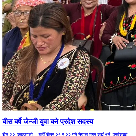
बीस बर्षे जेन्जी युवा बने प्रदेश सदस्य
चैत २२, काठमाडौ । यहीँ चैत्र २१ र २२ गते नेपाल मगर सघं १नं. प्रदेशको