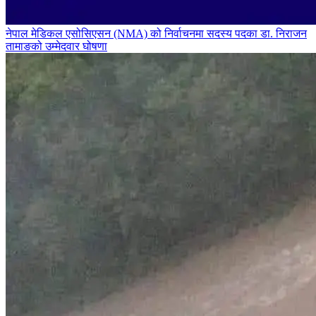
नेपाल मेडिकल एसोसिएसन (NMA) को निर्वाचनमा सदस्य पदका डा. निराजन
तामाङको उम्मेदवार घोषणा