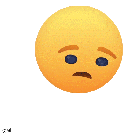
दुःखी