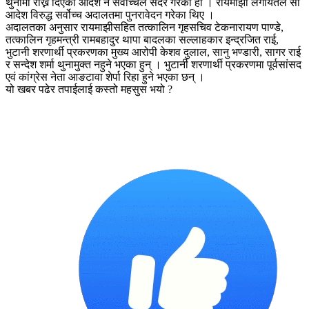
थुनामा राख्न दिएको आदेश नै सर्वाेच्चले सदर गरेको हो । रायमाझी लगायतले सो
आदेश विरुद्ध सर्वोच्च अदालतमा पुनरावेदन गरेका थिए ।
अदालतका अनुसार रायमाझीसहित तत्कालिन गृहसचिव टेकनारायण पाण्डे,
तत्कालिन गृहमन्त्री रामबहादुर थापा बादलका सल्लाहकार इन्द्रजित राई,
भुटानी शरणार्थी प्रकरणका मुख्य आरोपी केशव दुलाल, सानु भण्डारी, सागर राई
र सन्देश शर्मा थुनामुक्त नहुने भएका हुन् । भुटार्नी शरणार्थी प्रकरणमा पूर्वसांसद
एवं कांग्रेस नेता आङटावा शेर्पा रिहा हुने भएका छन् ।
यो खबर पढेर तपाईलाई कस्तो महसुस भयो ?