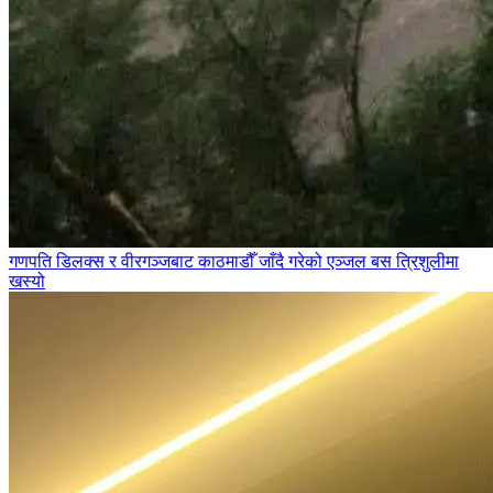
गणपति डिलक्स र वीरगञ्जबाट काठमाडौँ जाँदै गरेको एञ्जल बस त्रिशुलीमा
खस्यो