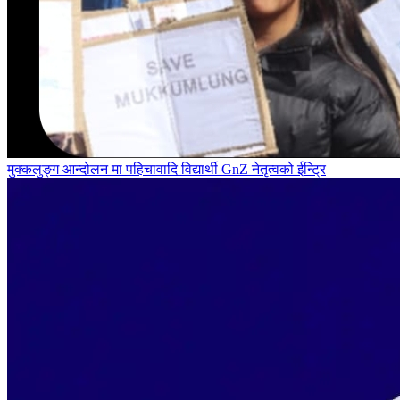
मुक्कलुङ्ग आन्दोलन मा पहिचावादि विद्यार्थी GnZ नेतृत्वको ईन्ट्रि