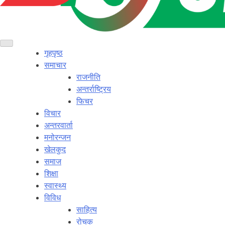
गृहपृष्ठ
समाचार
राजनीति
अन्तर्राष्ट्रिय
फिचर
विचार
अन्तरवार्ता
मनोरन्जन
खेलकुद
समाज
शिक्षा
स्वास्थ्य
विविध
साहित्य
रोचक