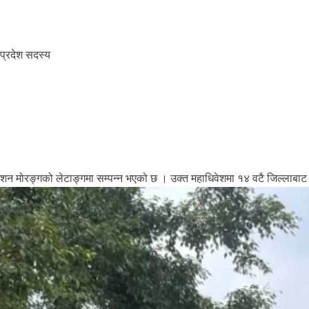
े प्रदेश सदस्य
वेशन मोरङ्गको लेटाङ्गमा सम्पन्न भएको छ । उक्त महाधिवेशमा १४ वटै जिल्लाबाट