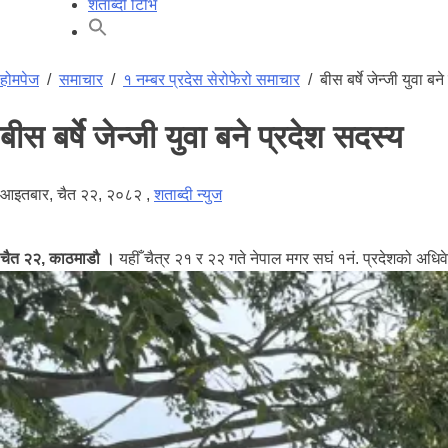
शताब्दी टिभि
होमपेज
/
समाचार
/
१ नम्बर प्रदेस सेरोफेरो समाचार
/
बीस बर्षे जेन्जी युवा बन
बीस बर्षे जेन्जी युवा बने प्रदेश सदस्य
आइतबार, चैत २२, २०८२
,
शताब्दी न्युज
चैत २२, काठमाडौ ।
यहीँ चैत्र २१ र २२ गते नेपाल मगर सघं १नं. प्रदेशको अधि