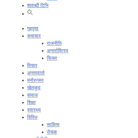
शताब्दी टिभि
गृहपृष्ठ
समाचार
राजनीति
अन्तर्राष्ट्रिय
फिचर
विचार
अन्तरवार्ता
मनोरन्जन
खेलकुद
समाज
शिक्षा
स्वास्थ्य
विविध
साहित्य
रोचक