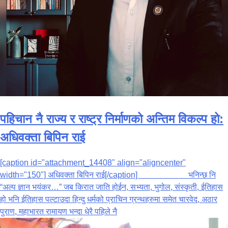
पहिचान नै राज्य र राष्ट्र निर्माणको अन्तिम विकल्प हो:
अधिवक्ता बिपिन राई
[caption id="attachment_14408" align="aligncenter"
width="150"] अधिवक्ता बिपिन राई[/caption] भनिन्छ नि
“अल्प ज्ञान भयंकर…” जब किरात जाति होईन, सभ्यता, भुगोल, संस्कृती, ईतिहास
हो भनि ईतिहास पल्टाउदा हिन्दु धर्मको प्राचिन ग्रन्थहरुमा समेत चारवेद, अठार
पुराण, महाभारत रामायण भन्दा धेरै पहिले नै