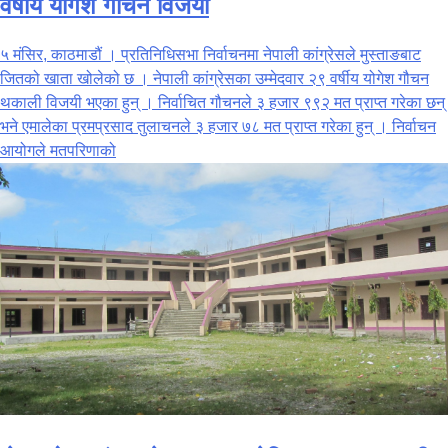
वर्षीय योगेश गौचन विजयी
५ मंसिर, काठमाडौं । प्रतिनिधिसभा निर्वाचनमा नेपाली कांग्रेसले मुस्ताङबाट
जितको खाता खोलेको छ । नेपाली कांग्रेसका उम्मेदवार २९ वर्षीय योगेश गौचन
थकाली विजयी भएका हुन् । निर्वाचित गौचनले ३ हजार ९९२ मत प्राप्त गरेका छन्
भने एमालेका प्रमप्रसाद तुलाचनले ३ हजार ७८ मत प्राप्त गरेका हुन् । निर्वाचन
आयोगले मतपरिणाको