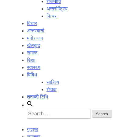
राजनीति
अन्तर्राष्ट्रिय
फिचर
विचार
अन्तरवार्ता
मनोरन्जन
खेलकुद
समाज
शिक्षा
स्वास्थ्य
विविध
साहित्य
रोचक
शताब्दी टिभि
Search
for:
गृहपृष्ठ
समाचार