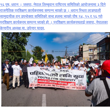
१६ पुष, धरान । जसपा, नेपाल लिम्बुवान राष्ट्रिय समितिकाे आयाेजनामा ३ दिने
राजनैतिक प्रशिक्षण कार्यक्रममा सम्पन्न भएकाे छ । धरान स्थित लाङ्घाली
सामुदायीक वन उपभाेक्ता समितिकाे सभा हलमा भएकाे पाैष १४, १५ र १६ गते
प्रशिक्षण कार्यक्रम सम्पन्न भएकाे हाे । प्रशिक्षण कार्यक्रमलाई जसपा, नेपालका
केन्द्रीय अध्यक्ष मा. उपेन्द्र यादव,