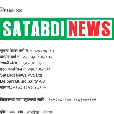
सुचना बिभाग दर्ता नं:
१६६९/०७६ -७७
कम्पनी दर्ता नं.:
२२६३६७/०७६/०७७
स्थायी लेखा नं:
६०९६४१४६८
प्रेस काउन्सिल नं:
४२७/०७६/०७७
Satabdi News Pvt. Ltd
Belbari Municipality -03
फोन न.:
+९७७ ९८५२०८८१००
विज्ञापनको तथा सुचनाको लागि
– ९८५२०८८१००, ९८६३७०१३४५
इमेल:
satabdinews@gmail.com