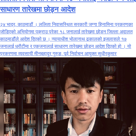
साधारण तारेखमा छोड्न आदेश
२४ भाद्र, काठमाडौं । ललिता निवासस्थित सरकारी जग्गा हिनामिना प्रकरणका
जोडिएको अभियोगमा पक्राउ परेका १८ जनालाई तारेखमा छोड्न जिल्ला अदालत
काठमाडौंले आदेश दिएको छ । न्यायाधीश भोलानाथ ढकालको इजलासले १७
जनालाई धरौटीमा र एकजनालाई साधारण तारेखमा छोड्न आदेश दिएको हो । यो
प्रकरणमा व्यवसायी मीनबहादुर गुरुङ, पूर्व निर्वाचन आयुक्त सुधीरकुमार