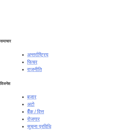
समाचार
अन्तर्राष्ट्रिय
फिचर
राजनीति
विजनेश
बजार
अटो
बैँक / वित्त
रोजगार
सुचना प्रविधि