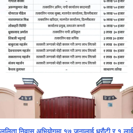
ललिता निवास अभियोगमा १७ जनालाई धरौटी र १ लाई