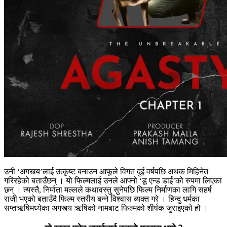
उनी ‘अगस्त्य’लाई उत्कृष्ट बनाउन आफूले विगत दुई वर्षपछि अथक मिहिनेत
गरिरहेको बताउँछन् । यो फिल्मलाई उनले आफ्नो ‘डू एन्ड डाई’को रुपमा लिएका
छन् । त्यस्तै, निर्माता मल्लले कथावस्तु सुनेपछि फिल्म निर्माणका लागि सहर्ष
राजी भएको बताउँदै फिल्म स्तरीय बन्ने विश्वास व्यक्त गरे । हिन्दु धर्मका
सप्तऋषिमध्येका अगस्त्य ऋषिको नामबाट फिल्मको शीर्षक जुराइएको हो ।