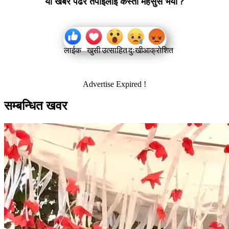
यो खबर पढेर तपाईलाई कस्तो महसुस भयो ?
लाईक
खुसी
उत्साहित
दुःखी
आक्रोशित
Advertise Expired !
सम्बन्धित खवर