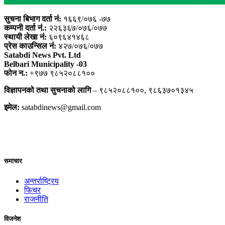
सुचना बिभाग दर्ता नं:
१६६९/०७६ -७७
कम्पनी दर्ता नं.:
२२६३६७/०७६/०७७
स्थायी लेखा नं:
६०९६४१४६८
प्रेस काउन्सिल नं:
४२७/०७६/०७७
Satabdi News Pvt. Ltd
Belbari Municipality -03
फोन न.:
+९७७ ९८५२०८८१००
विज्ञापनको तथा सुचनाको लागि
– ९८५२०८८१००, ९८६३७०१३४५
इमेल:
satabdinews@gmail.com
समाचार
अन्तर्राष्ट्रिय
फिचर
राजनीति
विजनेश