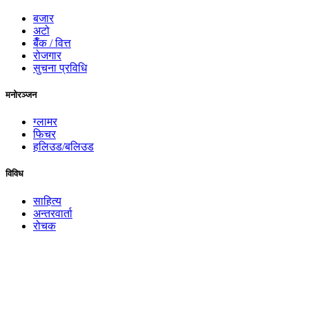
बजार
अटो
बैँक / वित्त
रोजगार
सुचना प्रविधि
मनोरञ्जन
ग्लामर
फिचर
हलिउड/बलिउड
विविध
साहित्य
अन्तरवार्ता
रोचक