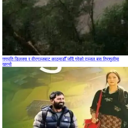
गणपति डिलक्स र वीरगञ्जबाट काठमाडौँ जाँदै गरेको एञ्जल बस त्रिशुलीमा
खस्यो