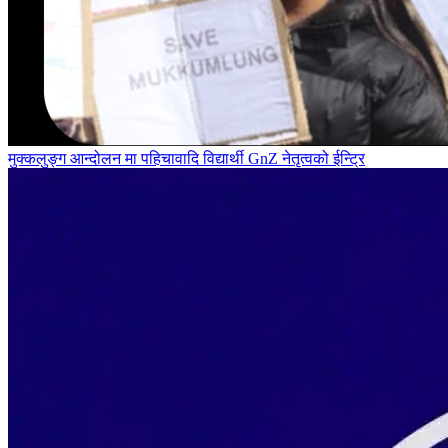
मुक्कलुङ्ग आन्दोलन मा पहिचावादि विद्यार्थी GnZ नेतृत्वको ईन्ट्रि