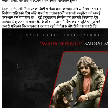
नवलपरासी, भारतमा गोरखपुर र बनारसमा छायांकन हुनेछ ।
फिल्ममा नेपालीसँगै भारतका केही चलेका कलाकारको पनि अभिनय रहनेछ ।
निर्देशकसहितको टिम चाँडै भारतीय कलाकारसँग कागजी सम्झौता गर्न मुम्बई
प्रस्थान गर्ने तयारीमा छ । दुई श्रृंखलामा निर्माण हुन लागेको फिल्मको दुवै
पार्टको स्क्रिप्ट भने तयार भैसकेको छ । आगामी बैशाखबाट सुटिङ सुरु गर्ने
तयारी गरिएको फिल्म एक्सन प्रधान रहने निर्देशक चौधरीले जानकारी दिए ।