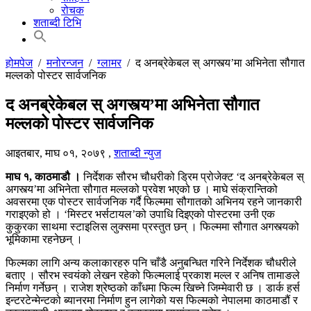
रोचक
शताब्दी टिभि
होमपेज
/
मनोरन्जन
/
ग्लामर
/
द अनब्रेकेबल स् अगस्त्य’मा अभिनेता सौगात
मल्लको पोस्टर सार्वजनिक
द अनब्रेकेबल स् अगस्त्य’मा अभिनेता सौगात
मल्लको पोस्टर सार्वजनिक
आइतबार, माघ ०१, २०७९
,
शताब्दी न्युज
माघ १, काठमाडौ ।
निर्देशक सौरभ चौधरीको ड्रिम प्रोजेक्ट ‘द अनब्रेकेबल स्
अगस्त्य’मा अभिनेता सौगात मल्लको प्रवेश भएको छ । माघे संक्रान्तिको
अवसरमा एक पोस्टर सार्वजनिक गर्दै फिल्ममा सौगातको अभिनय रहने जानकारी
गराइएको हो । ‘मिस्टर भर्सटायल’को उपाधि दिइएको पोस्टरमा उनी एक
कुकुरका साथमा स्टाइलिस लुक्समा प्रस्तुत छन् । फिल्ममा सौगात अगस्त्यको
भूमिकामा रहनेछन् ।
फिल्मका लागि अन्य कलाकारहरु पनि चाँडै अनुबन्धित गरिने निर्देशक चौधरीले
बताए । सौरभ स्वयंको लेखन रहेको फिल्मलाई प्रकाश मल्ल र अनिष तामाङले
निर्माण गर्नेछन् । राजेश श्रेष्ठको काँधमा फिल्म खिच्ने जिम्मेवारी छ । डार्क हर्स
इन्टरटेन्मेन्टको ब्यानरमा निर्माण हुन लागेको यस फिल्मको नेपालमा काठमाडौं र