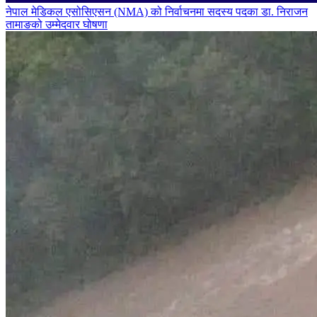
नेपाल मेडिकल एसोसिएसन (NMA) को निर्वाचनमा सदस्य पदका डा. निराजन
तामाङको उम्मेदवार घोषणा