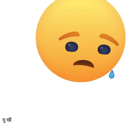
दुःखी