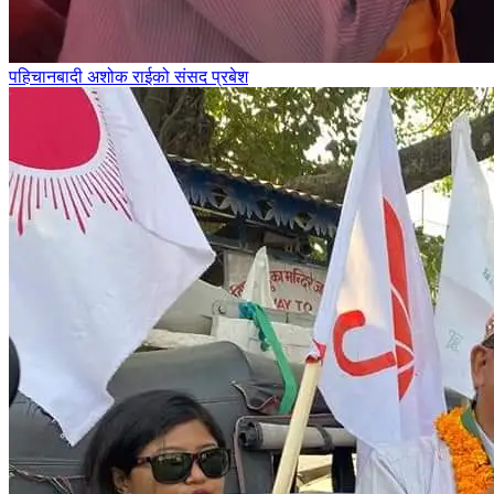
पहिचानबादी अशोक राईको संसद प्रबेश