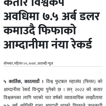
कतार विश्वकप
अवधिमा ७.५ अर्ब डलर
कमाउदै फिफाको
आम्दानीमा नंया रेकर्ड
सोमबार, मङि्सर ०५, २०७९
,
शताब्दी न्युज
५ कार्तिक, काठमाडौं ।
विश्व फुटबल महासंघ (फिफा) को
आम्दानीमा रेकर्ड विन्दुमा पुगेको छ । सन् २०२२ को कतार
विश्वकपका लागि भएको चार वर्षको व्यावसायिक सम्झौतामा
७.५ अर्ब अमेरिकी डलर आम्दानी भएको फिफाले जानकारी