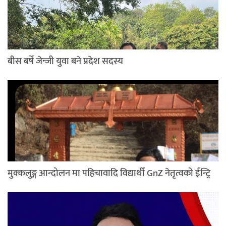
बीस बर्षे जेन्जी युवा बने प्रदेश सदस्य
मुक्कलुङ्ग आन्दोलन मा पहिचावादि विद्यार्थी GnZ नेतृत्वको ईन्ट्रि