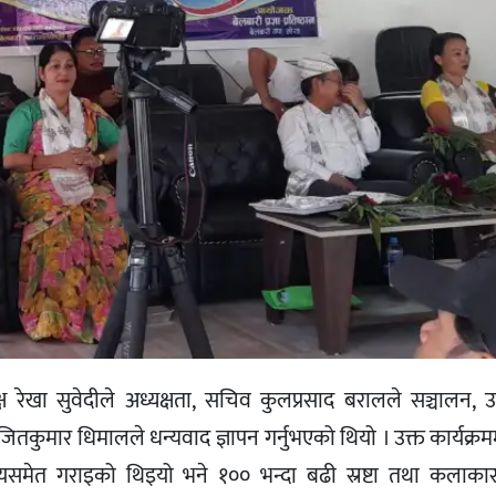
्ष रेखा सुवेदीले अध्यक्षता, सचिव कुलप्रसाद बरालले सञ्चालन, उप
ितकुमार धिमालले धन्यवाद ज्ञापन गर्नुभएको थियो । उक्त कार्यक्रममा 
समेत गराइको थिइयो भने १०० भन्दा बढी स्रष्टा तथा कलाका