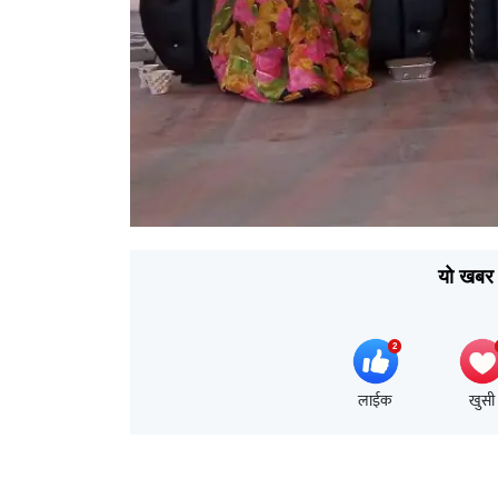
यो खबर 
लाईक
खुसी