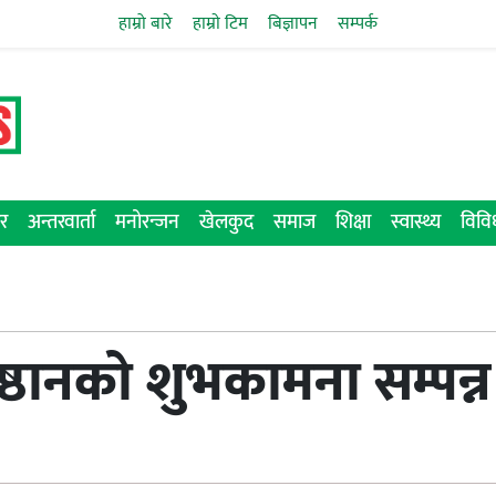
हाम्रो बारे
हाम्राे टिम
बिज्ञापन
सम्पर्क
र
अन्तरवार्ता
मनोरन्जन
खेलकुद
समाज
शिक्षा
स्वास्थ्य
विव
तिष्ठानको शुभकामना सम्पन्न