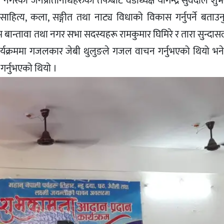
नगरका जनप्रतिनिधिहरुका तर्फबाट वडाध्यक्ष योगेन्द्र सुवेदीले श
ा, साहित्य, कला, सङ्गीत तथा नाट्य विधाको विकास गर्नुपर्ने बताउ
क्रम बान्तावा तथा नगर सभा सदस्यहरू रामकुमार घिमिरे र तारा सुन्द
 कार्यक्रममा गजलकार जेबी थुलुङले गजल वाचन गर्नुभएको थियो भन
 गर्नुभएको थियो ।