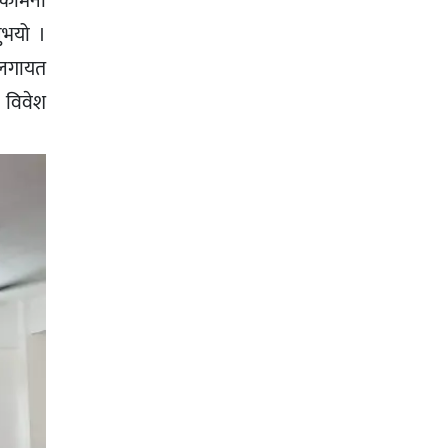
ुभकामना
नुभयो ।
ासलगायत
े विवेश