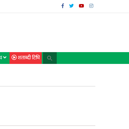
िध
शताब्दी टिभि