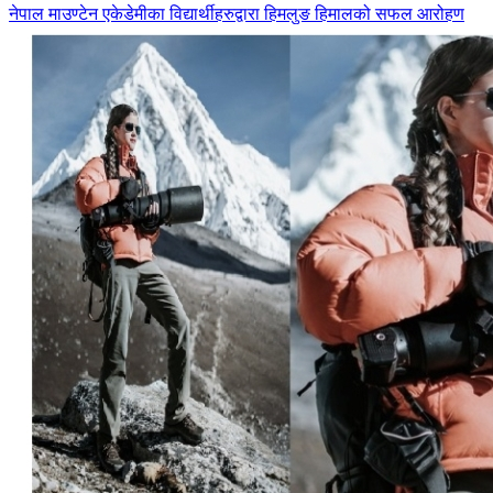
नेपाल माउण्टेन एकेडेमीका विद्यार्थीहरुद्वारा हिमलुङ हिमालको सफल आरोहण