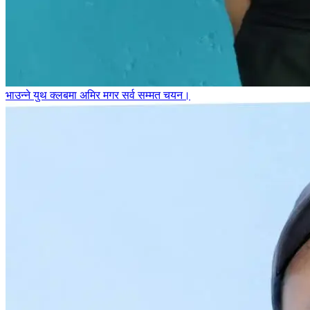
भाउन्ने युथ क्लबमा अमिर मगर सर्व सम्मत चयन।