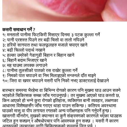
कसरी समाधान गर्ने ?
१: मनतातो पानीमा फिटकिरी मिसाएर दिनमा ३ पटक कुल्ला गर्ने
२: पानी प्रशस्त पिउने तर बढी चिसो वा तातो नपिउने
३: हरियो सागपात तथा फलफूलहरु मजाले चपाएर खाने
४: बढी चिल्लो पदार्थ नखाने
५: हल्का उम्रेको गेडागुडी बिहान र बिहान खाने
६: बिहानै बदाम भिजाएर खाने
७: मह घाउमा लपक्क लगाउने
८: पानीमा तुलसीको पातको रस राखेर कुल्ला गर्ने
९: निमको पात चपाउने वा निम मिलाइएको मन्जनले दाँत माझ्ने
१०: जिरा वा खयर चपाउने यसरी पनि निको नभए डाक्टरलाई देखाउने
बारम्बार समस्या भैरहेमा वा बिभिन्न रोगको कारण पनि मुखमा घाउ आउन सक्ने
भएकोले चिकित्सक समक्ष जाँच गराउनुपर्छ। तर मुखमा आएको घाउ कस्तो छ,
किन आएको हो भन्ने कुरा रोगको इतिहास, व्यक्तिगत बानी व्यवहार, लक्षणका
आधारमा विशेषज्ञसँग जाँच गराएर थाहा पाउन सकिन्छ। कतिपय अवस्थामा
घाउको मासु वा पीप लगायत रगतको अन्य परीक्षणहरू पनि गर्नुपर्ने हुन्छ।
खासगरी यौनरोग, मुखको क्यान्सर वा कुनै संक्रमणको कारणले भएका घाउहरू
जटिल हुन सक्छन् र औषधोपचार पनि आवश्यक हुन सक्छ । यसरी नै कारण
अनुरूपको उपचारका लागि चिकित्सकको सल्लाह लिनु पर्छ ।