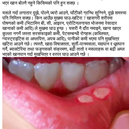
भएर खान बोल्नै नहुने किसिमको पनि हुन सक्छ ।
यसले गर्दा लगातार दुख्ने, पोल्ने,ज्वरो आउने, घाँटीको ग्रन्थि सुन्निने, दुख्ने समस्या
पनि निम्तिन सक्छ। किन आउँछ मुखमा घाउ-खटिरा ? खासगरी शरीरमा
पोषणको कमी (भिटामिन बी, सी, आइरन, प्रोटिनलगायत भोजनमा रेसादार
खानाको कमी आदि) ले मुखमा घाउ हुन्छ । यसरी नै दाँत नमाझ्ने, खाना खाएर
कुल्ला नगर्ने जस्ता सरसफाइको कमी, पेटसम्बन्धी रोगहरू (कब्जियत,
ग्यास्ट्राइटिस वा अम्लपित्त, अपच आदि), पानीको कमी भएमा पनि मुखभित्र
खटिरा आउने गर्छ। त्यस्तै, खाद्य विषाक्तता, सुर्ती-पानमसला, मद्यपान र धूमपान
गर्ने, ब्याक्टेरिया तथा फङ्गसको संक्रमण, बढी तातो र मसलाहरू वा बढी अम्ल
भएको खानपान गर्दा मुखभित्र र वरपर घाउ आउने गर्छ ।