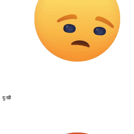
दुःखी