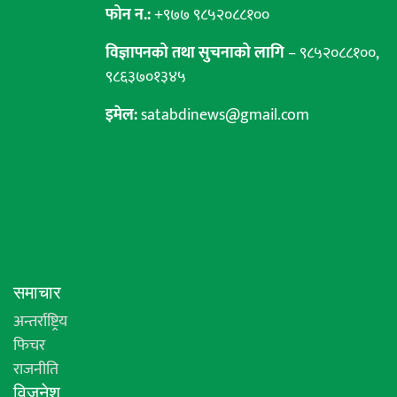
फोन न.:
+९७७ ९८५२०८८१००
विज्ञापनको तथा सुचनाको लागि
– ९८५२०८८१००,
९८६३७०१३४५
इमेल:
satabdinews@gmail.com
समाचार
अन्तर्राष्ट्रिय
फिचर
राजनीति
विजनेश