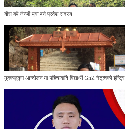
बीस बर्षे जेन्जी युवा बने प्रदेश सदस्य
मुक्कलुङ्ग आन्दोलन मा पहिचावादि विद्यार्थी GnZ नेतृत्वको ईन्ट्रि