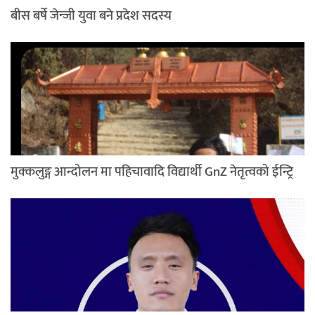
बीस बर्षे जेन्जी युवा बने प्रदेश सदस्य
मुक्कलुङ्ग आन्दोलन मा पहिचावादि विद्यार्थी GnZ नेतृत्वको ईन्ट्रि