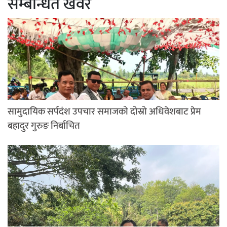
सम्बन्धित खवर
सामुदायिक सर्पदंश उपचार समाजको दोस्रो अधिवेशबाट प्रेम
बहादुर गुरुङ निर्बाचित