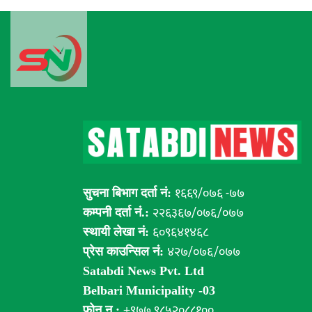
१६६९/०७६ -७७
सुचना बिभाग दर्ता नं:
२२६३६७/०७६/०७७
कम्पनी दर्ता नं.:
६०९६४१४६८
स्थायी लेखा नं:
४२७/०७६/०७७
प्रेस काउन्सिल नं:
Satabdi News Pvt. Ltd
Belbari Municipality -03
+९७७ ९८५२०८८१००
फोन न.: