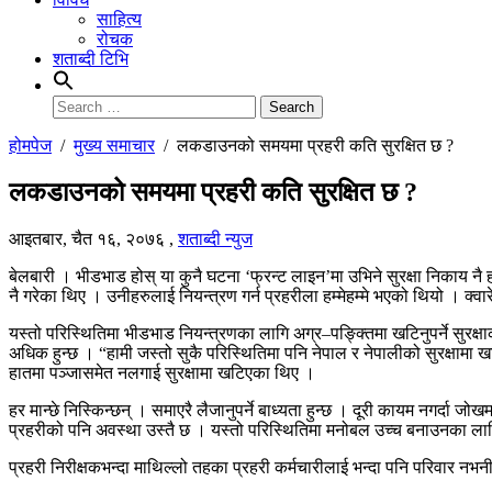
साहित्य
रोचक
शताब्दी टिभि
Search
for:
होमपेज
/
मुख्य समाचार
/
लकडाउनको समयमा प्रहरी कति सुरक्षित छ ?
लकडाउनको समयमा प्रहरी कति सुरक्षित छ ?
आइतबार, चैत १६, २०७६
,
शताब्दी न्युज
बेलबारी । भीडभाड होस् या कुनै घटना ‘फ्रन्ट लाइन’मा उभिने सुरक्षा निकाय नै
नै गरेका थिए । उनीहरुलाई नियन्त्रण गर्न प्रहरीला हम्मेहम्मे भएको थियो । क्व
यस्तो परिस्थितिमा भीडभाड नियन्त्रणका लागि अग्र–पङ्क्तिमा खटिनुपर्ने सुरक्षाकर
अधिक हुन्छ । “हामी जस्तो सुकै परिस्थितिमा पनि नेपाल र नेपालीको सुरक्षामा ख
हातमा पञ्जासमेत नलगाई सुरक्षामा खटिएका थिए ।
हर मान्छे निस्किन्छन् । समाएरै लैजानुपर्ने बाध्यता हुन्छ । दूरी कायम नगर्दा ज
प्रहरीको पनि अवस्था उस्तै छ । यस्तो परिस्थितिमा मनोबल उच्च बनाउनका लागि 
प्रहरी निरीक्षकभन्दा माथिल्लो तहका प्रहरी कर्मचारीलाई भन्दा पनि परिवार नभ