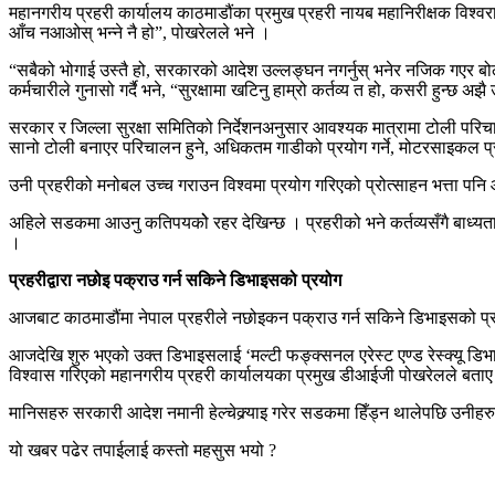
महानगरीय प्रहरी कार्यालय काठमाडौंका प्रमुख प्रहरी नायब महानिरीक्षक विश
आँच नआओस् भन्ने नै हो”, पोखरेलले भने ।
“सबैको भोगाई उस्तै हो, सरकारको आदेश उल्लङ्घन नगर्नुस् भनेर नजिक गएर बोल्
कर्मचारीले गुनासो गर्दै भने, “सुरक्षामा खटिनु हाम्रो कर्तव्य त हो, कसरी हुन्छ
सरकार र जिल्ला सुरक्षा समितिको निर्देशनअनुसार आवश्यक मात्रामा टोली परिचा
सानो टोली बनाएर परिचालन हुने, अधिकतम गाडीको प्रयोग गर्ने, मोटरसाइकल प्
उनी प्रहरीको मनोबल उच्च गराउन विश्वमा प्रयोग गरिएको प्रोत्साहन भत्ता पनि
अहिले सडकमा आउनु कतिपयकोे रहर देखिन्छ । प्रहरीको भने कर्तव्यसँगै बाध्यता
।
प्रहरीद्वारा नछोइ पक्राउ गर्न सकिने डिभाइसको प्रयोग
आजबाट काठमाडौंमा नेपाल प्रहरीले नछोइकन पक्राउ गर्न सकिने डिभाइसको प्र
आजदेखि शुरु भएको उक्त डिभाइसलाई ‘मल्टी फङ्क्सनल एरेस्ट एण्ड रेस्क्यू डि
विश्वास गरिएको महानगरीय प्रहरी कार्यालयका प्रमुख डीआईजी पोखरेलले बता
मानिसहरु सरकारी आदेश नमानी हेल्चेक्र्याइ गरेर सडकमा हिँड्न थालेपछि उनीह
यो खबर पढेर तपाईलाई कस्तो महसुस भयो ?