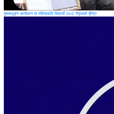
मुक्कलुङ्ग आन्दोलन मा पहिचावादि विद्यार्थी GnZ नेतृत्वको ईन्ट्रि