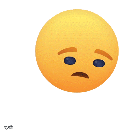
दुःखी