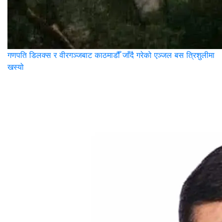
गणपति डिलक्स र वीरगञ्जबाट काठमाडौँ जाँदै गरेको एञ्जल बस त्रिशुलीमा
खस्यो