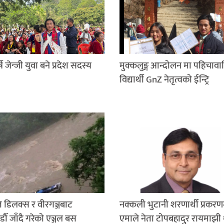
षे जेन्जी युवा बने प्रदेश सदस्य
मुक्कलुङ्ग आन्दोलन मा पहिचावा
विद्यार्थी GnZ नेतृत्वको ईन्ट्रि
डिलक्स र वीरगञ्जबाट
नक्कली भुटानी शरणार्थी प्रकरण
ौँ जाँदै गरेको एञ्जल बस
एमाले नेता टोपबहादुर रायमाझी 