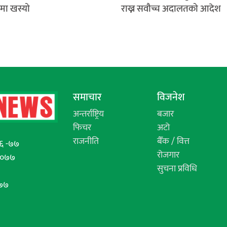
ीमा खस्यो
राख्न सवौच्च अदालतको आदेश
समाचार
विजनेश
अन्तर्राष्ट्रिय
बजार
फिचर
अटो
राजनीति
बैँक / वित्त
६ -७७
रोजगार
/०७७
सुचना प्रविधि
७७