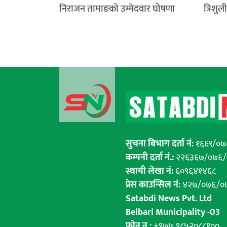
निराजन तामाङको उम्मेदवार घोषणा
त्रिशुल
सुचना बिभाग दर्ता नं:
१६६९/०७
कम्पनी दर्ता नं.:
२२६३६७/०७६
स्थायी लेखा नं:
६०९६४१४६८
प्रेस काउन्सिल नं:
४२७/०७६/०
Satabdi News Pvt. Ltd
Belbari Municipality -03
फोन न.:
+९७७ ९८५२०८८१००