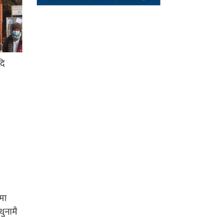
दि
मा
थुनामै