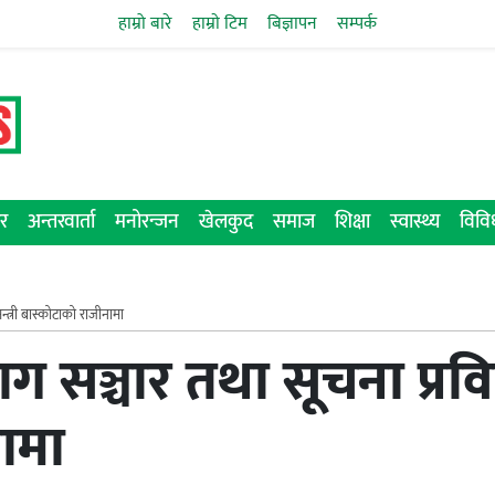
हाम्रो बारे
हाम्राे टिम
बिज्ञापन
सम्पर्क
र
अन्तरवार्ता
मनोरन्जन
खेलकुद
समाज
शिक्षा
स्वास्थ्य
विव
्त्री बास्कोटाको राजीनामा
 सञ्चार तथा सूचना प्रविध
ामा