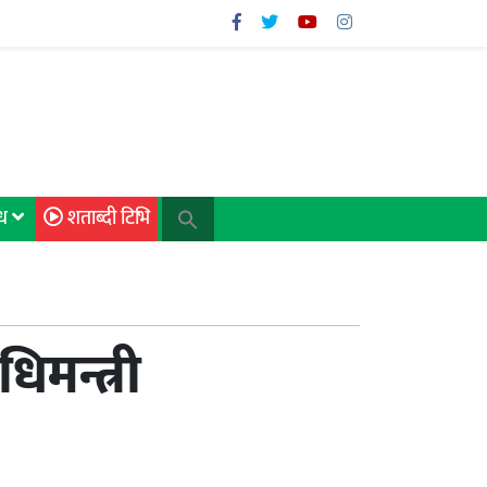
िध
शताब्दी टिभि
िमन्त्री