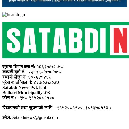
सुचना बिभाग दर्ता नं:
१६६९/०७६ -७७
कम्पनी दर्ता नं.:
२२६३६७/०७६/०७७
स्थायी लेखा नं:
६०९६४१४६८
प्रेस काउन्सिल नं:
४२७/०७६/०७७
Satabdi News Pvt. Ltd
Belbari Municipality -03
फोन न.:
+९७७ ९८५२०८८१००
विज्ञापनको तथा सुचनाको लागि
– ९८५२०८८१००, ९८६३७०१३४५
इमेल:
satabdinews@gmail.com