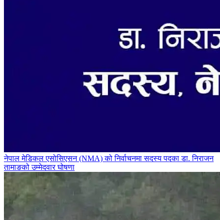
नेपाल मेडिकल एसोसिएसन (NMA) को निर्वाचनमा सदस्य पदका डा. निराजन
तामाङको उम्मेदवार घोषणा