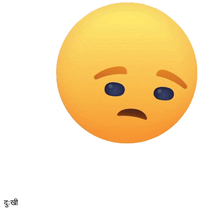
दुःखी