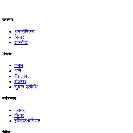
समाचार
अन्तर्राष्ट्रिय
फिचर
राजनीति
विजनेश
बजार
अटो
बैँक / वित्त
रोजगार
सुचना प्रविधि
मनोरञ्जन
ग्लामर
फिचर
हलिउड/बलिउड
विविध