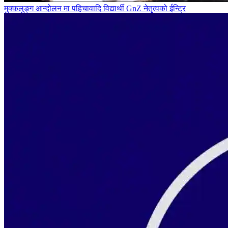
मुक्कलुङ्ग आन्दोलन मा पहिचावादि विद्यार्थी GnZ नेतृत्वको ईन्ट्रि