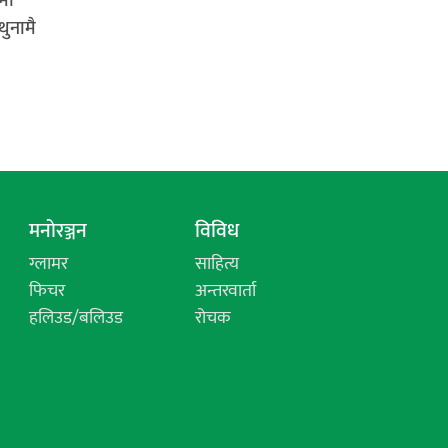
मा
थुनामै
मनोरञ्जन
विविध
ग्लामर
साहित्य
फिचर
अन्तरवार्ता
हलिउड/बलिउड
रोचक