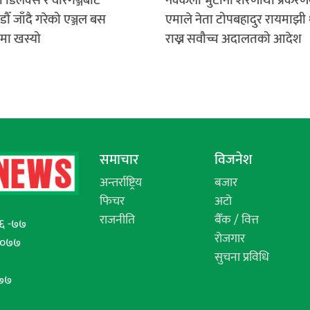
डिलक्स र वीरगञ्जबाट
नक्कली भुटानी शरणार्थी प्रकरण
ौँ जाँदै गरेको एञ्जल बस
एमाले नेता टोपबहादुर रायमाझी 
ीमा खस्यो
राख्न सवौच्च अदालतको आदेश
समाचार
विजनेश
अन्तर्राष्ट्रिय
बजार
फिचर
अटो
राजनीति
बैँक / वित्त
६ -७७
रोजगार
/०७७
सुचना प्रविधि
७७