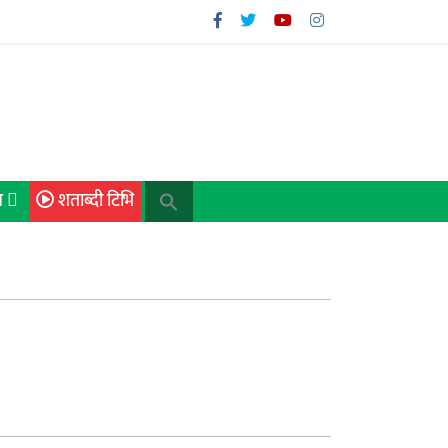
ध
शताब्दी टिभि