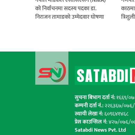
नेपाल मेडिकल एसोसिएसन (NMA)
गणपति 
को निर्वाचनमा सदस्य पदका डा.
काठमाड
निराजन तामाङको उम्मेदवार घोषणा
त्रिशुल
सुचना बिभाग दर्ता नं:
१६६९/०७
कम्पनी दर्ता नं.:
२२६३६७/०७६
स्थायी लेखा नं:
६०९६४१४६८
प्रेस काउन्सिल नं:
४२७/०७६/०
Satabdi News Pvt. Ltd