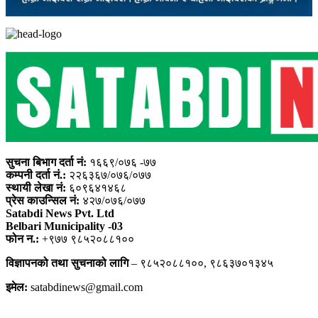
सुचना बिभाग दर्ता नं:
१६६९/०७६ -७७
कम्पनी दर्ता नं.:
२२६३६७/०७६/०७७
स्थायी लेखा नं:
६०९६४१४६८
प्रेस काउन्सिल नं:
४२७/०७६/०७७
Satabdi News Pvt. Ltd
Belbari Municipality -03
फोन न.:
+९७७ ९८५२०८८१००
विज्ञापनको तथा सुचनाको लागि
– ९८५२०८८१००, ९८६३७०१३४५
इमेल:
satabdinews@gmail.com