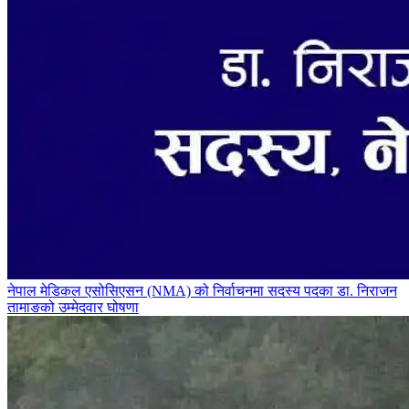
नेपाल मेडिकल एसोसिएसन (NMA) को निर्वाचनमा सदस्य पदका डा. निराजन
तामाङको उम्मेदवार घोषणा