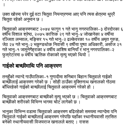
।
उक्त खोरमा परेर दुई वटा चितुवा नियन्त्रणमा आए पनि त्यस क्षेत्रमा थुप्रै
चितुवा रहेको अनुमान छ ।
चितुवाको आक्रमणबाट २०७४ फागुन १ गते भानु नगरपालिका–३ दोरदोरका ६
वर्षीय विशाल श्रेष्ठ, २०७५ कात्तिक २९ गते भानु–४ जोखानेका ४ वर्षीया
रञ्जिता लम्साल, मङ्सिर १५ गते भानु–२ ढल्केवरका १० वर्षीय अमृत गुरुङ,
जेठ २४ गते भानु–२ भकुण्डथोक निवासी ९ वर्षीया पुष्पा अधिकारी, असोज २१
गते भानु–१ जामुनेगैह्राका ४ वर्षीय आशिष बानियाँ र भानु नगरपालिका–२
फुस्रेटारमा ७ वर्षीय ऋतिक रोकाको मृत्यु भएको थियो ।
गाईको बाच्छीमाथि पनि आक्रमण
तनहुँको म्याग्दे गाउँपालिका–१ गुणादीमा शनिबार बिहान चितुवाले गाईको
बाच्छीलाई आक्रमण गरेको छ । सोही ठाउँका मुक्तिनाथ खनालको गोठमा
बाँधिरहेको गाईको बाच्छीलाई चितुवाले आक्रमण गरेको हो ।
चितुवाको आक्रमणबाट बाच्छीको मृत्यु भएको छ । चितुवाको आक्रमणबाट
बाच्छीको शरीरको विभिन्न भागमा चोट लागेको छ ।
भानुका विभिन्न वडामा चितुवाको आक्रमण बढिरहेको समयमा म्याग्देमा पनि
चितुवाले गाईको बाच्छीलाई आक्रमण गरेपछि यहाँका स्थानीयवासी त्रसित
बनेको स्थानीयवासी विजयराज खनालले बताए । रासस