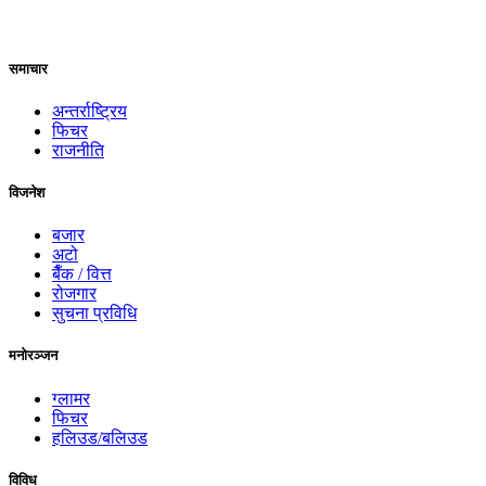
समाचार
अन्तर्राष्ट्रिय
फिचर
राजनीति
विजनेश
बजार
अटो
बैँक / वित्त
रोजगार
सुचना प्रविधि
मनोरञ्जन
ग्लामर
फिचर
हलिउड/बलिउड
विविध