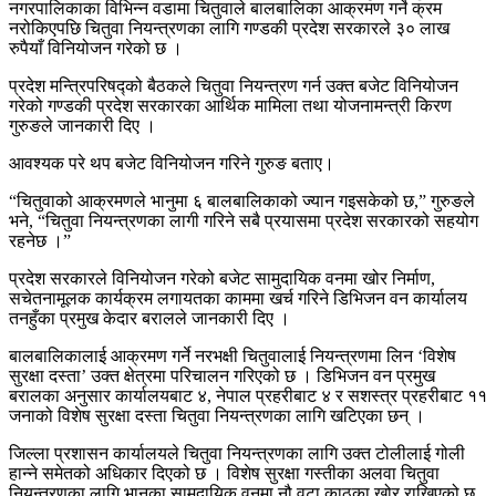
नगरपालिकाका विभिन्न वडामा चितुवाले बालबालिका आक्रमण गर्ने क्रम
नरोकिएपछि चितुवा नियन्त्रणका लागि गण्डकी प्रदेश सरकारले ३० लाख
रुपैयाँ विनियोजन गरेको छ ।
प्रदेश मन्त्रिपरिषद्को बैठकले चितुवा नियन्त्रण गर्न उक्त बजेट विनियोजन
गरेको गण्डकी प्रदेश सरकारका आर्थिक मामिला तथा योजनामन्त्री किरण
गुरुङले जानकारी दिए ।
आवश्यक परे थप बजेट विनियोजन गरिने गुरुङ बताए।
“चितुवाको आक्रमणले भानुमा ६ बालबालिकाको ज्यान गइसकेको छ,” गुरुङले
भने, “चितुवा नियन्त्रणका लागी गरिने सबै प्रयासमा प्रदेश सरकारको सहयोग
रहनेछ ।”
प्रदेश सरकारले विनियोजन गरेको बजेट सामुदायिक वनमा खोर निर्माण,
सचेतनामूलक कार्यक्रम लगायतका काममा खर्च गरिने डिभिजन वन कार्यालय
तनहुँका प्रमुख केदार बरालले जानकारी दिए ।
बालबालिकालाई आक्रमण गर्ने नरभक्षी चितुवालाई नियन्त्रणमा लिन ‘विशेष
सुरक्षा दस्ता’ उक्त क्षेत्रमा परिचालन गरिएको छ । डिभिजन वन प्रमुख
बरालका अनुसार कार्यालयबाट ४, नेपाल प्रहरीबाट ४ र सशस्त्र प्रहरीबाट ११
जनाको विशेष सुरक्षा दस्ता चितुवा नियन्त्रणका लागि खटिएका छन् ।
जिल्ला प्रशासन कार्यालयले चितुवा नियन्त्रणका लागि उक्त टोलीलाई गोली
हान्ने समेतको अधिकार दिएको छ । विशेष सुरक्षा गस्तीका अलवा चितुवा
नियन्त्रणका लागि भानुका सामुदायिक वनमा नौ वटा काठका खोर राखिएको छ