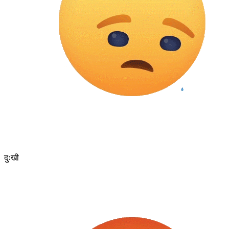
दुःखी