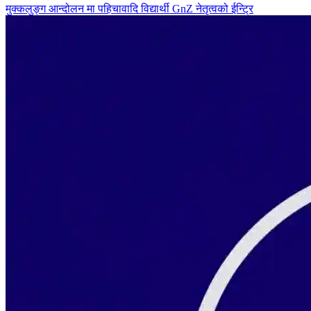
मुक्कलुङ्ग आन्दोलन मा पहिचावादि विद्यार्थी GnZ नेतृत्वको ईन्ट्रि