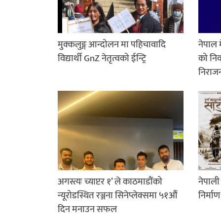
मुक्कलुङ्ग आन्दोलन मा पहिचावादि
नेपाल
विद्यार्थी GnZ नेतृत्वको ईन्ट्रि
को निर
निराजन
अगस्त्यः च्याप्टर १’ ले काठमाडौंको
नेपाली 
न्यूरोडस्थित रञ्जना सिनेप्लेक्समा ५१औं
निर्मा
दिन मनाउन सफल