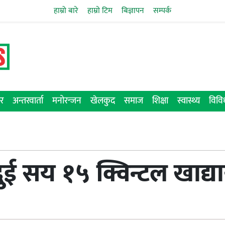
हाम्रो बारे
हाम्राे टिम
बिज्ञापन
सम्पर्क
र
अन्तरवार्ता
मनोरन्जन
खेलकुद
समाज
शिक्षा
स्वास्थ्य
विव
दुई सय १५ क्विन्टल खाद्यान