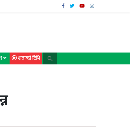
िध
शताब्दी टिभि
्न