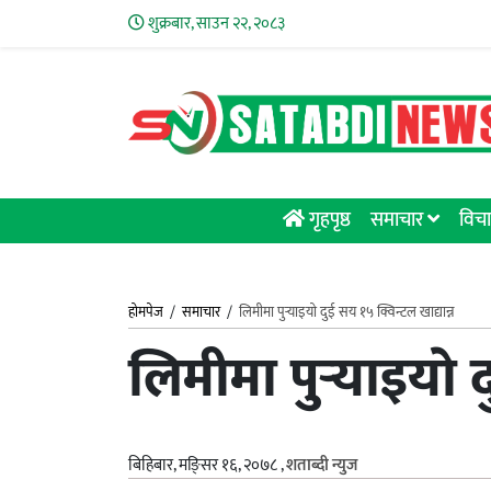
शुक्रबार, साउन २२, २०८३
गृहपृष्ठ
समाचार
विचा
होमपेज
/
समाचार
/
लिमीमा पुर्‍याइयाे दुई सय १५ क्विन्टल खाद्यान्न
लिमीमा पुर्‍याइयाे 
बिहिबार, मङि्सर १६, २०७८
,
शताब्दी न्युज