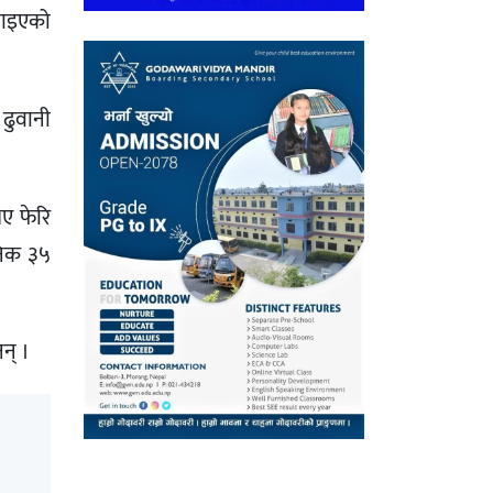
पठाइएको
 ढुवानी
भए फेरि
निक ३५
न् ।