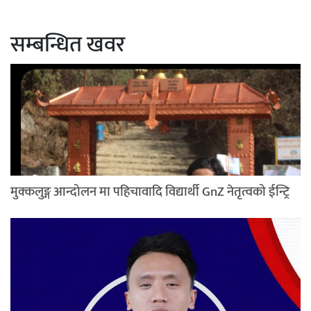
सम्बन्धित खवर
मुक्कलुङ्ग आन्दोलन मा पहिचावादि विद्यार्थी GnZ नेतृत्वको ईन्ट्रि