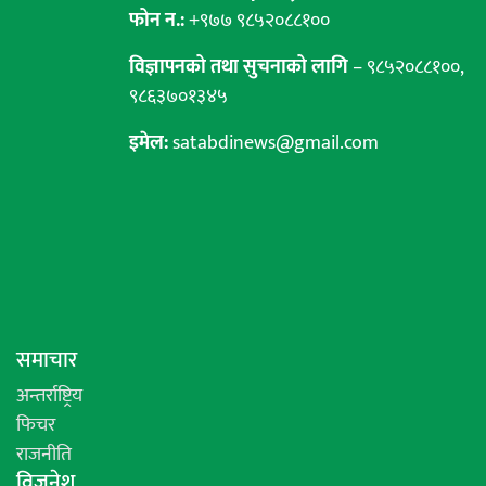
फोन न.:
+९७७ ९८५२०८८१००
विज्ञापनको तथा सुचनाको लागि
– ९८५२०८८१००,
९८६३७०१३४५
इमेल:
satabdinews@gmail.com
समाचार
अन्तर्राष्ट्रिय
फिचर
राजनीति
विजनेश