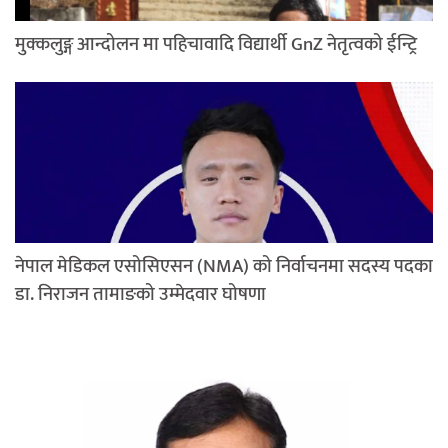
मुक्कलुङ्ग आन्दोलन मा पहिचावादि विद्यार्थी GnZ नेतृत्वको ईन्ट्रि
नेपाल मेडिकल एसोसिएसन (NMA) को निर्वाचनमा सदस्य पदका
डा. निराजन तामाङको उम्मेदवार घोषणा