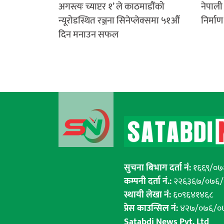
अगस्त्यः च्याप्टर १’ ले काठमाडौंको
नेपाली 
न्यूरोडस्थित रञ्जना सिनेप्लेक्समा ५१औं
निर्मा
दिन मनाउन सफल
सुचना बिभाग दर्ता नं:
१६६९/०७
कम्पनी दर्ता नं.:
२२६३६७/०७६
स्थायी लेखा नं:
६०९६४१४६८
प्रेस काउन्सिल नं:
४२७/०७६/०
Satabdi News Pvt. Ltd