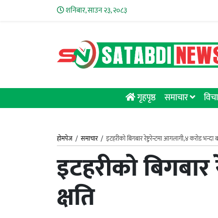
शनिबार, साउन २३, २०८३
गृहपृष्ठ
समाचार
विचा
होमपेज
/
समाचार
/
इटहरीको बिगबार रेष्टुरेन्टमा आगलागी,४ करोड भन्दा ब
इटहरीको बिगबार र
क्षति