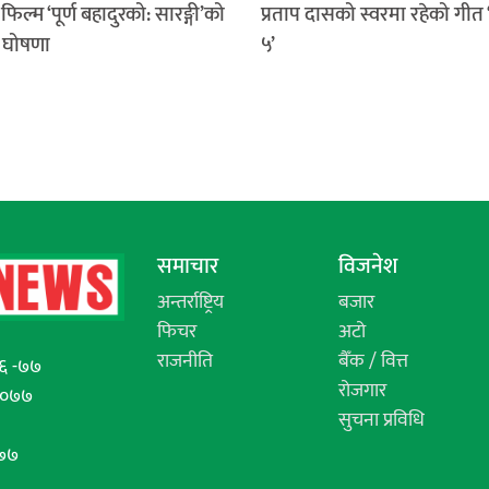
फिल्म ‘पूर्ण बहादुरको: सारङ्गी’को
प्रताप दासको स्वरमा रहेको गीत ‘
ण घोषणा
५’
समाचार
विजनेश
अन्तर्राष्ट्रिय
बजार
फिचर
अटो
राजनीति
बैँक / वित्त
६ -७७
रोजगार
/०७७
सुचना प्रविधि
७७