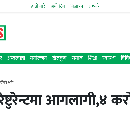
हाम्रो बारे
हाम्राे टिम
बिज्ञापन
सम्पर्क
र
अन्तरवार्ता
मनोरन्जन
खेलकुद
समाज
शिक्षा
स्वास्थ्य
विव
ढीको क्षति
ेष्टुरेन्टमा आगलागी,४ क