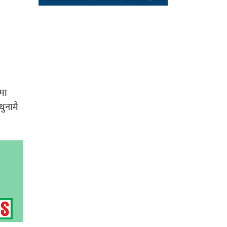
मा
थुनामै