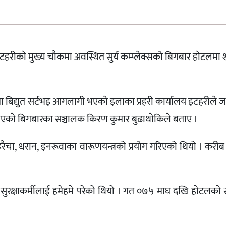
 इटहरीकाे मुख्य चाैकमा अवस्थित सुर्य कम्प्लेक्सको बिगबार हाेटलमा
ा बिद्युत सर्टभइ आगलागी भएकाे इलाका प्रहरी कार्यालय इटहरीले 
भएकाे बिगबारका सञ्चालक किरण कुमार बुढाथाेकिले बताए ।
रहरैचा, धरान, इनरूवाका वारूणयन्त्रको प्रयोग गरिएको थियो । करीब
्षाकर्मीलाई हमेहमे परेको थियो । गत ०७५ माघ दखि हाेटलकाे स