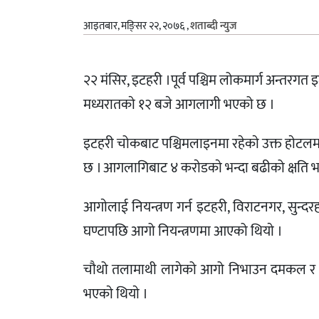
आइतबार, मङि्सर २२, २०७६
,
शताब्दी न्युज
२२ मंसिर, इटहरी ।पूर्व पश्चिम लोकमार्ग अन्तरगत
मध्यरातकाे १२ बजे आगलागी भएको छ ।
इटहरी चोकबाट पश्चिमलाइनमा रहेकाे उक्त हाेटलम
छ । आगलागिबाट ४ कराेडकाे भन्दा बढीको क्षति 
आगाेलाई नियन्त्रण गर्न इटहरी, विराटनगर, सुन्द
घण्टापछि आगो नियन्त्रणमा आएको थियाे ।
चौथो तलामाथी लागेको आगो निभाउन दमकल र सुरक
भएकाे थियाे ।