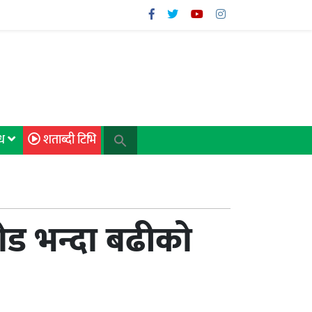
िध
शताब्दी टिभि
रोड भन्दा बढीको